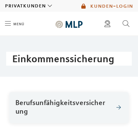
MLP
privatkunden
kunden-login
menü
Inhalt
diese website durchsuchen
mlp berater finden
Einkommenssicherung
Berufsunfähigkeitsversicher
ung