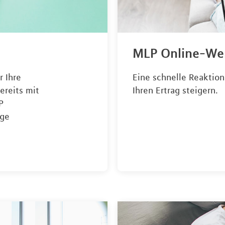
MLP Online-We
r Ihre
Eine schnelle Reaktio
ereits mit
Ihren Ertrag steigern.
P
ige