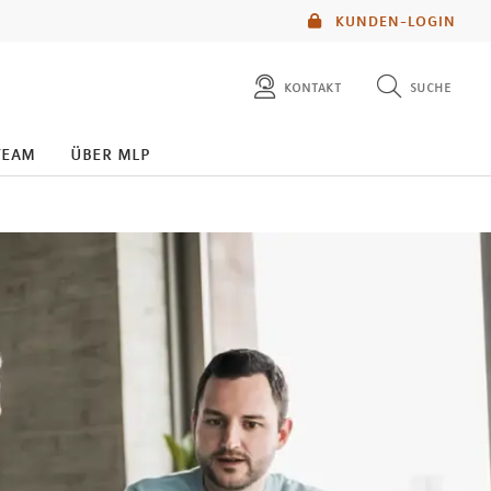
KUNDEN-LOGIN
kontakt
suche
diese website durchsuchen
team
über mlp
mlp berater finden