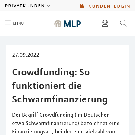
MLP
privatkunden
kunden-login
menü
Inhalt
diese website durchsuchen
mlp berater finden
27.09.2022
Crowdfunding: So
funktioniert die
Schwarmfinanzierung
Der Begriff Crowdfunding (im Deutschen
etwa Schwarmfinanzierung) bezeichnet eine
Finanzierungsart, bei der eine Vielzahl von