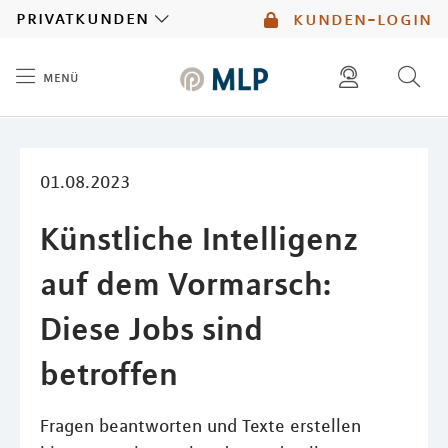
MLP
privatkunden
kunden-login
menü
Inhalt
diese website durchsuchen
mlp berater finden
01.08.2023
Künstliche Intelligenz
auf dem Vormarsch:
Diese Jobs sind
betroffen
Fragen beantworten und Texte erstellen