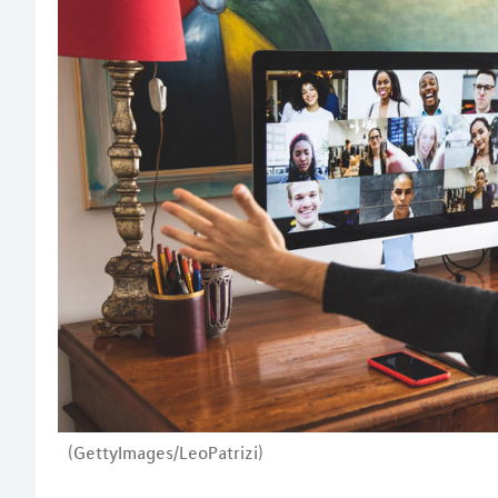
(GettyImages/LeoPatrizi)